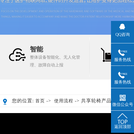
QQ咨询
智能
便携
整体设备智能化、无人化管
微信
服务热线
理、故障自动上报
押金使用
服务热线
您的位置:
->
-> 共享轮椅产品介绍
首页
使用流程
微信公众号
返回顶部