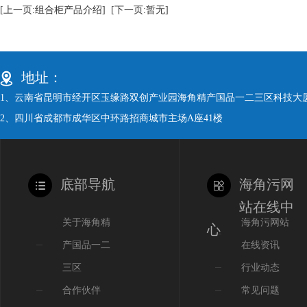
[上一页:组合柜产品介绍]
[下一页:暂无]
地址：
1、云南省昆明市经开区玉缘路双创产业园海角精产国品一二三区科技大
2、四川省成都市成华区中环路招商城市主场A座41楼
底部导航
海角污网
站在线中
关于海角精
海角污网站
心
产国品一二
在线资讯
三区
行业动态
合作伙伴
常见问题